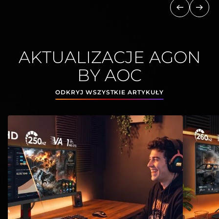
Poprzedni
Nast
AKTUALIZACJE AGON
BY AOC
ODKRYJ WSZYSTKIE ARTYKUŁY
View
:
Dwa monitory 21:9 z przełącznikiem KVM i USB
View
:
Mon