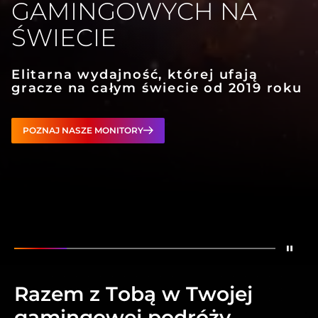
GAMINGOWYCH NA
ŚWIECIE
Elitarna wydajność, której ufają
gracze na całym świecie od 2019 roku
POZNAJ NASZE MONITORY
Zatr
Pokaż
Najlepsza marka monitorów gamingowych
Pokaż
Monitory gamingowe OLED stworz
Pokaż
Jeden monitor. Dwa try
Pokaż
Stworzone dla
Pokaż
Oficj
Razem z Tobą w Twojej
gamingowej podróży