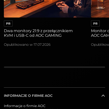
PR
PR
Dwa monitory 21:9 z przełącznikiem
Monitor 
KVM i USB-C od AOC GAMING
AOC GAM
Opublikowano w
17.07.2026
Opubliko
INFORMACJE O FIRMIE AOC
Informacje o firmie AOC