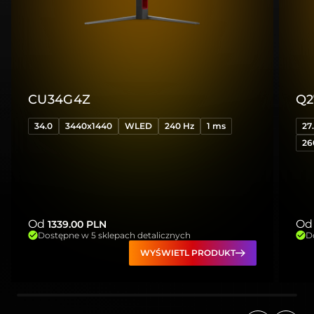
CU34G4Z
Q2
34.0
3440x1440
WLED
240 Hz
1 ms
27
26
Od
Od
1339.00
PLN
Dostępne w 5 sklepach detalicznych
D
WYŚWIETL PRODUKT