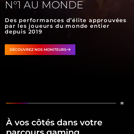
N°1 AU MONDE
Des performances d’élite approuvées
par les joueurs du monde entier
depuis 2019
DÉCOUVREZ NOS MONITEURS
Arrêt
Montrer
Marque de moniteurs gaming n°1 au m
Montrer
Moniteurs gaming OLED conçus
Montrer
Un moniteur. Deux m
Montrer
Conçu pour 
Montrer
Mon
À vos côtés dans votre
parcours gaming