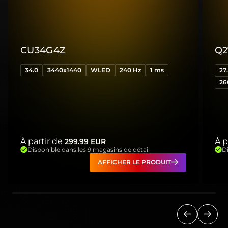
CU34G4Z
Q2
34.0
3440x1440
WLED
240 Hz
1 ms
27
26
À partir de
À p
299.99
EUR
Disponible dans les 9 magasins de détail
Di
AFFICHER LE PRODUIT
Précédent
Suiva