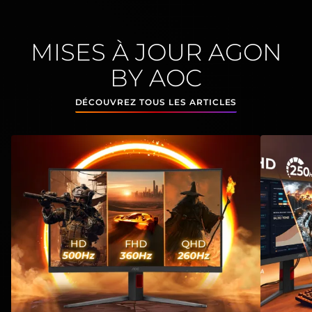
MISES À JOUR AGON
BY AOC
DÉCOUVREZ TOUS LES ARTICLES
View
:
Un seul moniteur, trois taux de rafraîchisseme
View
:
Du 