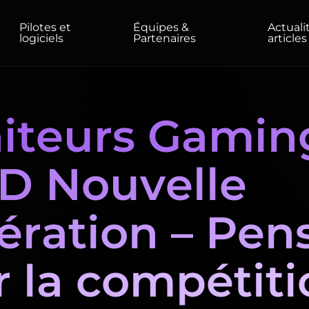
Pilotes et
Équipes &
Actuali
logiciels
Partenaires
articles
ODUITS
DOMICILE/BUREAU
iteurs Gamin
Moniteurs
Haute résolution
Professionnel
USB-C
D Nouvelle
Portable
Basic
Grands écrans
ération – Pen
 la compétiti