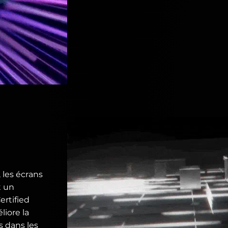
 les écrans
t un
ertified
iore la
s dans les