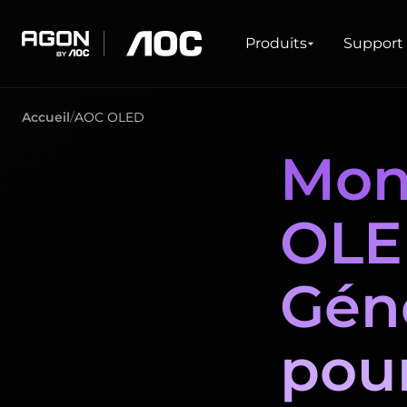
Produits
Produits
Support
agon
aoc
Accueil
AOC OLED
JEU
GAMMES DE PR
Mon
Moniteurs
Taux de rafraîchissement ultra élevé
Ultrawide
Freesync
OLE
G-Sync
Courbé
Grand écran
OLED
Gén
pour