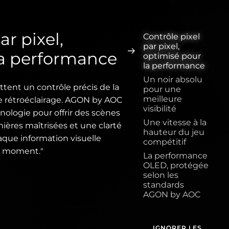
ar pixel,
Contrôle pixel
par pixel,
la performance
optimisé pour
la performance
Un noir absolu
ttent un contrôle précis de la
pour une
meilleure
de rétroéclairage. AGON by AOC
visibilité
ologie pour offrir des scènes
Une vitesse à la
ières maîtrisées et une clarté
hauteur du jeu
aque information visuelle
compétitif
ut moment."
La performance
OLED, protégée
selon les
standards
AGON by AOC
IGNORER LES