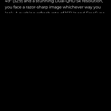
49″ (32:9) and a stunning Dual-QHD 5k resolution,
you face a razor-sharp image whichever way you
look. A gushing refresh rate of 165Hz and FreeSync
Premium ensure the smoothest images for even
more realism.
ขนาดหน้าจอ (นิ้ว)
ความละเอียดของแผง
48.8
5120x1440