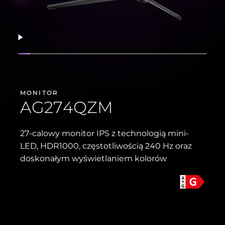
Wznów
Pokaż slajd
Pokaż slajd
Pokaż slajd
Pokaż slajd
Pokaż slajd
Pokaż slajd
Pokaż slajd
Pokaż slajd
Pokaż slajd
Pokaż slajd
Pokaż slajd
Pokaż slajd
Pokaż slajd
Pokaż sla
Pokaż 
MONITOR
AG274QZM
27-calowy monitor IPS z technologią mini-
LED, HDR1000, częstotliwością 240 Hz oraz
doskonałym wyświetlaniem kolorów