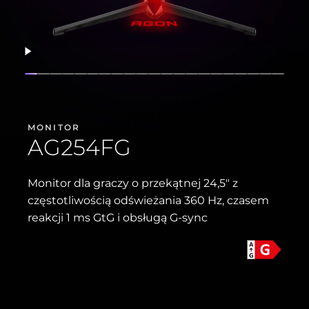
Wznów
Pokaż slajd
Pokaż slajd
Pokaż slajd
Pokaż slajd
Pokaż slajd
Pokaż slajd
Pokaż slajd
Pokaż slajd
Pokaż slajd
Pokaż slajd
Pokaż slajd
Pokaż slajd
Pokaż slajd
Pokaż slajd
Pokaż slajd
Pokaż slajd
Pokaż slajd
Pokaż slajd
Pokaż slaj
Pokaż s
Pokaż
MONITOR
AG254FG
Monitor dla graczy o przekątnej 24,5" z
częstotliwością odświeżania 360 Hz, czasem
reakcji 1 ms GtG i obsługą G-sync