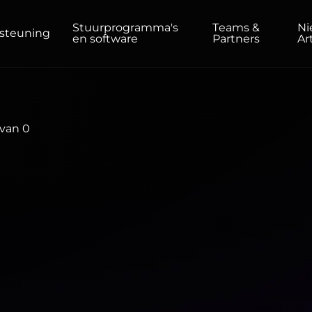
Stuurprogramma's
Teams &
Ni
steuning
en software
Partners
Ar
N
THUIS/KANTOOR
van
0
Monitors
Hoge resolutie
Professioneel
USB-C
Draagbaar
Basis
Grote schermen