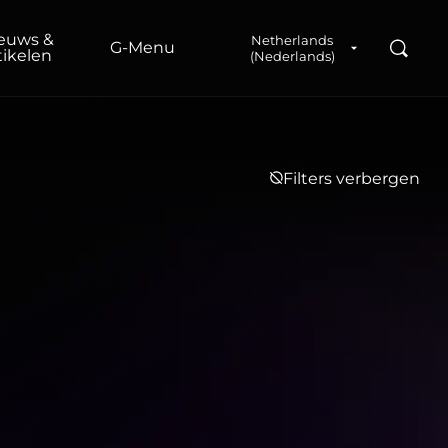
euws &
Netherlands
Zoeke
G‑Menu
tikelen
(Nederlands)
Filters verbergen