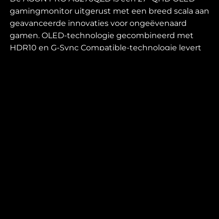
gamingmonitor uitgerust met een breed scala aan
geavanceerde innovaties voor ongeëvenaard
gamen. OLED-technologie gecombineerd met
HDR10 en G-Sync Compatible-technologie levert
een foutloze beeldkwaliteit met superieure
helderheid en kleuren, terwijl een bliksemsnelle
verversingssnelheid van 240Hz, lage
invoervertraging en de ongeëvenaarde
responstijd van slechts 0,03ms GTG zorgen voor
soepele, scherpe en echt meeslepende
ervaringen. Deze baanbrekende monitor biedt al
deze functies in een strak ontwerp dat is voorzien
van een eSport-geoptimaliseerde basis die
speelvoorkeuren ondersteunt, wat resulteert in
betere prestaties en aanpassing. Een ingebouwd
kabelbeheer en aanpasbare RGB LightFX om bij
andere AGON by AOC-accessoires te passen,
maken de uitstraling van de AG276QZD compleet.