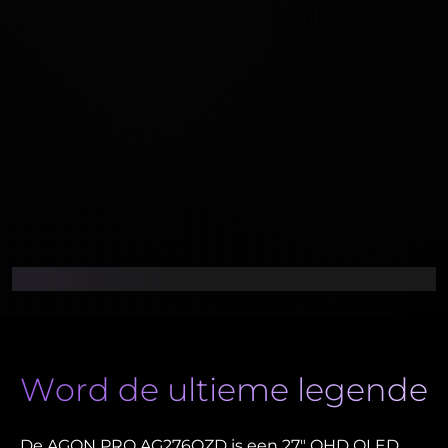
Word de ultieme legende
De AGON PRO AG276QZD is een 27" QHD OLED