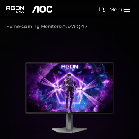
Menu
Zoeken
agon
aoc
Home
Gaming Monitors
AG276QZD