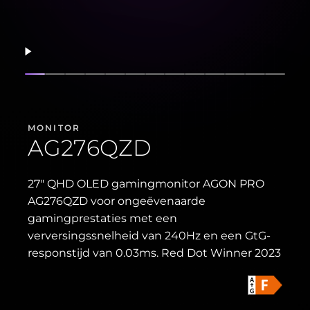
Hervatten
Dia weergeven
Dia weergeven
Dia weergeven
Dia weergeven
Dia weergeven
Dia weergeven
Dia weergeven
Dia weergeven
Dia weergeven
Dia weergeven
Dia weergev
Dia weer
Dia w
MONITOR
AG276QZD
27'' QHD OLED gamingmonitor AGON PRO
AG276QZD voor ongeëvenaarde
gamingprestaties met een
verversingssnelheid van 240Hz en een GtG-
responstijd van 0.03ms. Red Dot Winner 2023