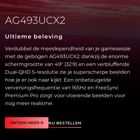
AG493UCX2
Ultieme beleving
Verdubbel de meeslependheid van je gamesessie
met de gebogen AG493UCX2: dankzij de enorme
schermgrootte van 49″ (32:9) en een verbluffende
Dual-QHD 5-resolutie zie je superscherpe beelden
hoe je er ook naar kijkt. Een onbeteugelde
verversingsfrequentie van 165Hz en FreeSync
Premium Pro zorgt voor vloeiende beelden voor
nog meer realisme.
ONTDEK MEER
NU BESTELLEN