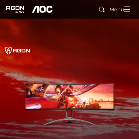
Menu
Zoeken
agon
aoc
Home
AGON
agonTag