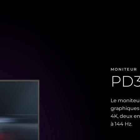
MONITEUR
PD
Le moniteur 
graphiques 
4K, deux en
à 144 Hz.