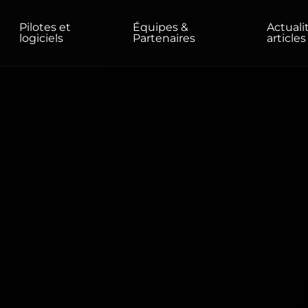
Pilotes et
Équipes &
Actuali
logiciels
Partenaires
articles
ODUITS
DOMICILE/BUREAU
Moniteurs
Haute résolution
Professionnel
USB-C
Portable
Basic
Grands écrans