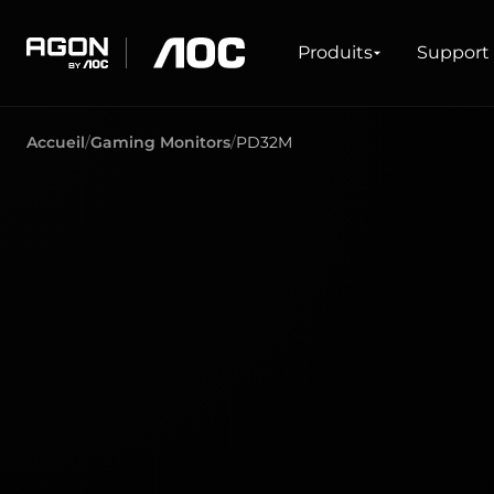
Produits
Produits
Support
agon
aoc
Accueil
Gaming Monitors
PD32M
JEU
GAMMES DE PR
Moniteurs
Taux de rafraîchissement ultra élevé
Ultrawide
Freesync
G-Sync
Courbé
Grand écran
OLED