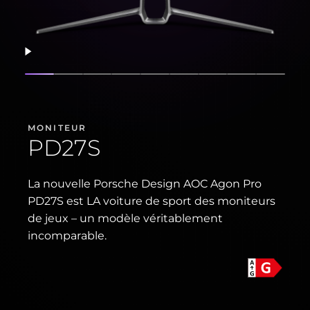
Reprendre
Afficher la diapositive
Afficher la diapositive
Afficher la diapositive
Afficher la diapositive
Afficher la diapositive
Afficher la diapositive
Afficher la diaposi
Afficher la d
Affiche
MONITEUR
PD27S
La nouvelle Porsche Design AOC Agon Pro
PD27S est LA voiture de sport des moniteurs
de jeux – un modèle véritablement
incomparable.