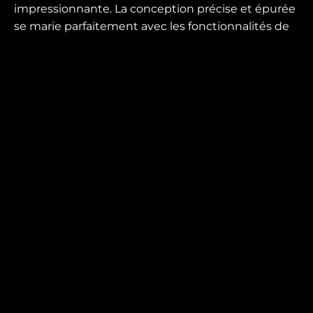
impressionnante. La conception précise et épurée
se marie parfaitement avec les fonctionnalités de
jeu hautes performances. Avec un taux de
rafraîchissement de 170 Hz (overclocké), un temps
de réponse de 1 ms et Adaptive Sync, il est
possible de jouer rapidement sans nuire à la
qualité. La technologie LightFX assure une
expérience encore plus intense et l'immersion
dans le jeu est encore plus tangible. Le support
peut être tourné, pivoté et incliné et la hauteur
facilement ajustée à volonté pour un confort idéal
même pendant les jeux plus longs. La connectivité
n'est pas en reste car le moniteur comprend
plusieurs ports comme HDMI, DisplayPort, USB,
casque et microphone.