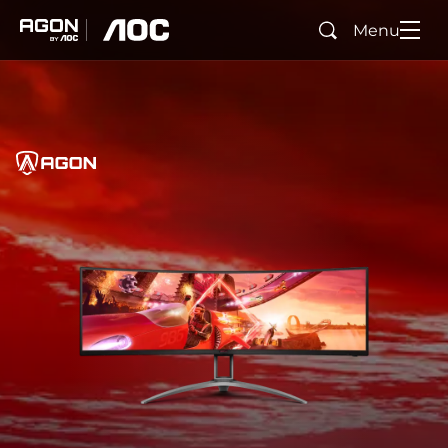
Menu
Rechercher
agon
aoc
Accueil
AGON
agonTag