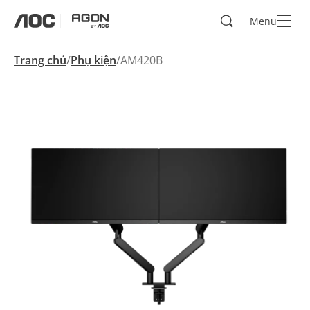
Search
Menu
aoc
agon
Trang chủ
Phụ kiện
AM420B