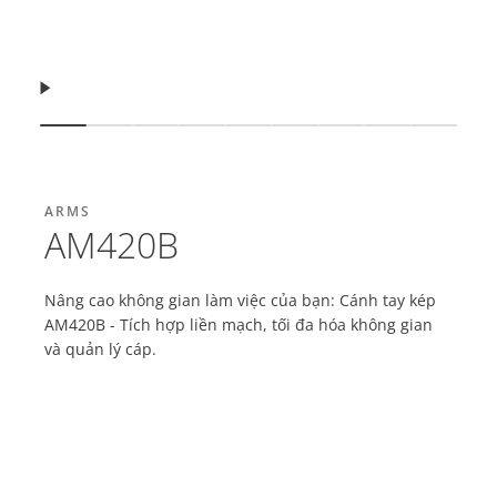
Tiếp tục
Xem trang trình chiếu
Xem trang trình chiếu
Xem trang trình chiếu
Xem trang trình chiếu
Xem trang trình chiếu
Xem trang trình chiếu
Xem trang trình c
Xem trang tr
Xem tra
ARMS
AM420B
Nâng cao không gian làm việc của bạn: Cánh tay kép
AM420B - Tích hợp liền mạch, tối đa hóa không gian
và quản lý cáp.