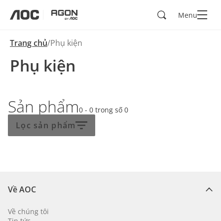
Search
Menu
aoc
agon
Trang chủ
Phụ kiện
Phụ kiện
Sản phẩm
0 - 0
trong số
0
Lọc sản phẩm
Về AOC
Về chúng tôi
Tin tức