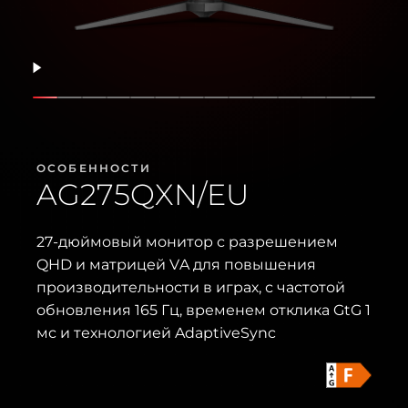
Возобновить
Показать слайд
Показать слайд
Показать слайд
Показать слайд
Показать слайд
Показать слайд
Показать слайд
Показать слайд
Показать слайд
Показать слайд
Показать слайд
Показать сл
Показать
Показ
ОСОБЕННОСТИ
AG275QXN/EU
27-дюймовый монитор с разрешением
QHD и матрицей VA для повышения
производительности в играх, с частотой
обновления 165 Гц, временем отклика GtG 1
мс и технологией AdaptiveSync