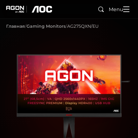
Menu
Поиск
agon
aoc
Главная
Gaming Monitors
AG275QXN/EU