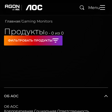
Menu
Поиск
agon
aoc
Главная
Gaming Monitors
Продукты
0 - 0
из
0
ФИЛЬТРОВАТЬ ПРОДУКТЫ
ОБ AOC
Об AOC
Корпоративная Социальная Ответственность