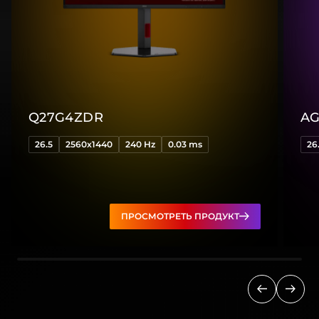
Q27G4ZDR
AG
26.5
2560x1440
240 Hz
0.03 ms
26
ПРОСМОТРЕТЬ ПРОДУКТ
Предыдущ
След