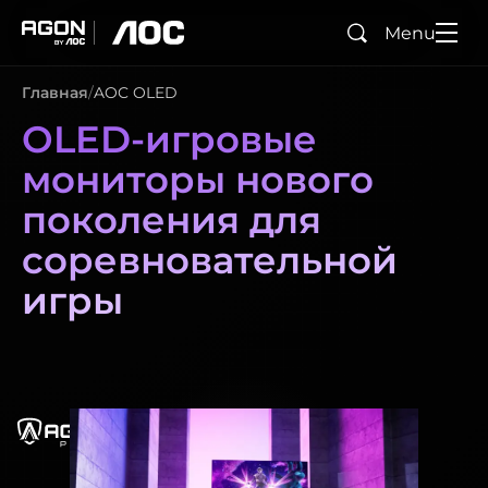
Menu
Поиск
agon
aoc
Главная
AOC OLED
OLED-игровые
мониторы нового
поколения для
соревновательной
игры
agonPro