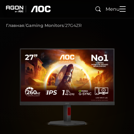
Menu
Поиск
agon
aoc
Главная
Gaming Monitors
27G4ZR