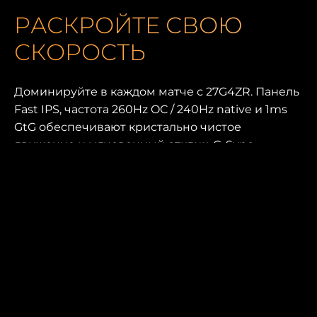
РАСКРОЙТЕ СВОЮ
СКОРОСТЬ
Доминируйте в каждом матче с 27G4ZR. Панель
Fast IPS, частота 260Hz OC / 240Hz native и 1ms
GtG обеспечивают кристально чистое
движение и мгновенный отклик. G-Sync
Compatible, низкая задержка ввода и 0,3ms
MPRT делают игровой процесс плавным и
чётким. Благодаря HDR10, эргономичной e-
sports подставке и управлению через G-Menu
этот монитор создан для настоящего
конкурентного преимущества.