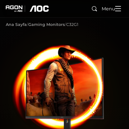
Menu
Ara
agon
aoc
Ana Sayfa
Gaming Monitors
C32G1