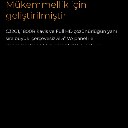
Mükemmellik için
geliştirilmiştir
C32G1, 1800R kavis ve Full HD çözünürlüğün yanı
sıra büyük, çerçevesiz 31.5” VA panel ile
donatılmıştır. 144 Hz, 1 ms MPRT, FreeSync
Premium ve diğer birçok benzersiz oyun özelliği
oyun deneyiminizi en üst boyuta taşımanızı
sağlar.