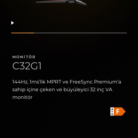
Devam et
Slaytı göster
Slaytı göster
Slaytı göster
Slaytı göster
Slaytı gö
MONITÖR
C32G1
144Hz, 1ms’lik MPRT ve FreeSync Premium’a
sahip içine çeken ve büyüleyici 32 inç VA
monitör