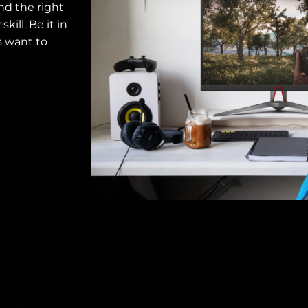
d the right
ill. Be it in
s want to