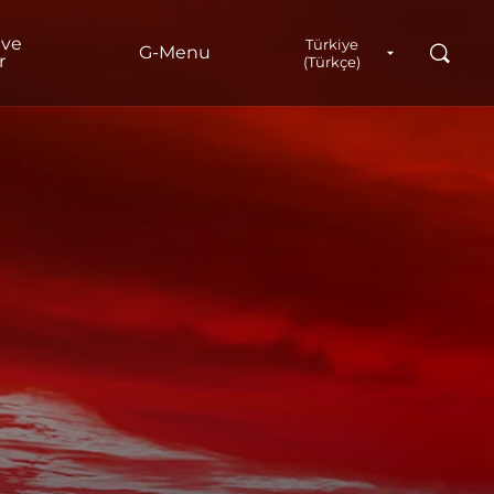
 ve
Türkiye
Ara
G‑Menu
r
(Türkçe)