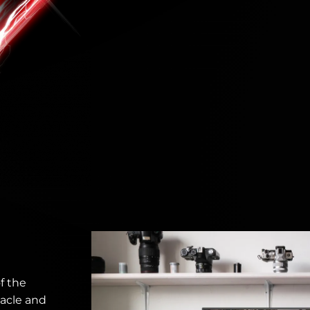
f the
tacle and