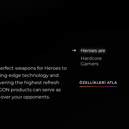
Heroes are
Hardcore
Gamers
perfect weapons for Heroes to
tting-edge technology and
vering the highest refresh
ÖZELLIKLERI ATLA
AGON products can serve as
e over your opponents.