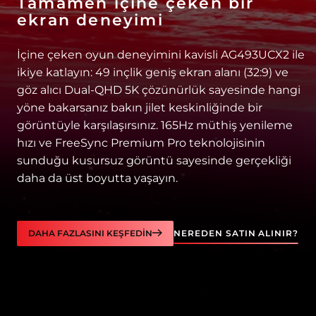
Tamamen içine çeken bir
ekran deneyimi
İçine çeken oyun deneyimini kavisli AG493UCX2 ile
ikiye katlayın: 49 inçlik geniş ekran alanı (32:9) ve
göz alıcı Dual-QHD 5K çözünürlük sayesinde hangi
yöne bakarsanız bakın jilet keskinliğinde bir
görüntüyle karşılaşırsınız. 165Hz müthiş yenileme
hızı ve FreeSync Premium Pro teknolojisinin
sunduğu kusursuz görüntü sayesinde gerçekliği
daha da üst boyutta yaşayın.
DAHA FAZLASINI KEŞFEDIN
NEREDEN SATIN ALINIR?