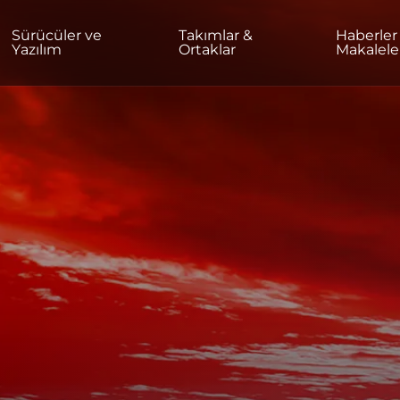
Sürücüler ve
Takımlar &
Haberler
Yazılım
Ortaklar
Makalele
EV/OFIS
Monitörler
Yüksek çözünürlük
Profesyonel
USB-C
Taşınabilir
Temel
Büyük Ekranlar