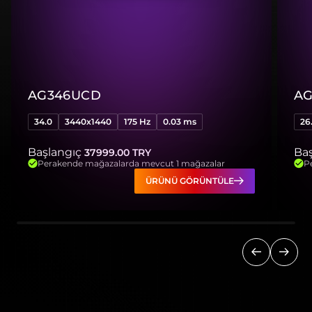
AG346UCD
AG
34.0
3440x1440
175 Hz
0.03 ms
26
Başlangıç
Baş
37999.00
TRY
Perakende mağazalarda mevcut 1 mağazalar
P
ÜRÜNÜ GÖRÜNTÜLE
Önceki
Sonra