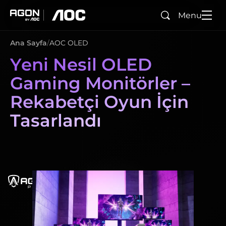
Menu
Ara
agon
aoc
Ana Sayfa
AOC OLED
Yeni Nesil OLED
Gaming Monitörler –
Rekabetçi Oyun İçin
Tasarlandı
agonPro