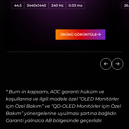
44.5
3440x1440
240 Hz
0.03 ms
26
ÜRÜNÜ GÖRÜNTÜLE
Önceki
Sonra
* Burn-in kapsamı, AOC garanti hüküm ve
koşullarına ve ilgili modele özel “OLED Monitörler
için Özel Bakım” ve “QD-OLED Monitörler için Özel
Bakım” yönergelerine uyulması şartına bağlıdır.
Garanti yalnızca AB bölgesinde geçerlidir.