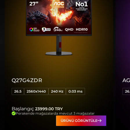
Q27G4ZDR
AG
26.5
2560x1440
240 Hz
0.03 ms
26
Başlangıç
23999.00
TRY
Perakende mağazalarda mevcut 3 mağazalar
ÜRÜNÜ GÖRÜNTÜLE