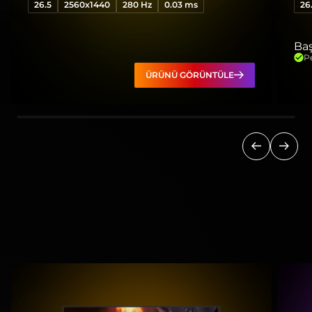
26.5
2560x1440
280 Hz
0.03 ms
26
Baş
P
ÜRÜNÜ GÖRÜNTÜLE
Önceki
Sonra