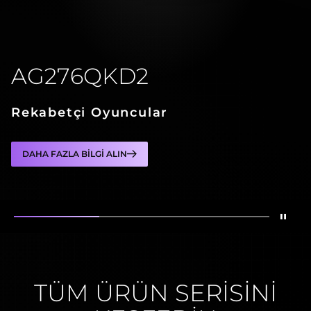
AG276QKD2
Rekabetçi Oyuncular
DAHA FAZLA BILGI ALIN
Stop
Show
AG276QKD2
Show
AG326UD
Show
AG276Q
TÜM ÜRÜN SERİSİNİ