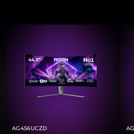
AG456UCZD
AG