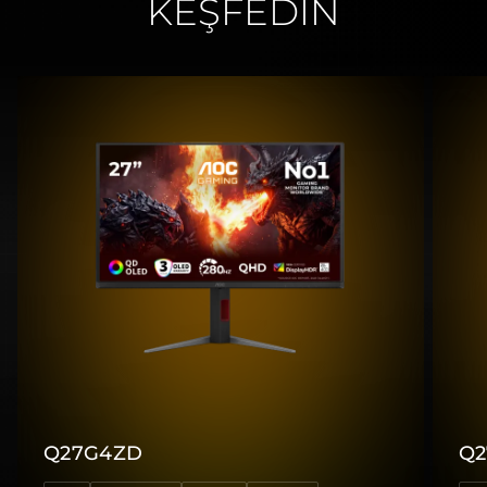
KEŞFEDİN
Q27G4ZD
Q2