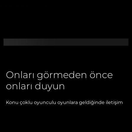
Onları görmeden önce
onları duyun
Konu çoklu oyunculu oyunlara geldiğinde iletişim
anahtardır ve sanal alemlere dalarken kusursuz ses
kalitesi ise en değerli lükslerden biridir. AOC G300,
sessize aldığınızda bir LED ile size sinyal veren bom
ile ayrılabilir bir mikrofona sahiptir. PC için 7.1 Virtual