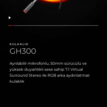
Devam et
Slaytı göster
Slaytı göster
Slaytı göster
Slaytı göster
Slaytı göster
Slaytı göster
Slaytı göster
Slaytı göster
Slaytı göster
Slaytı göster
Slaytı göster
Slaytı göster
Slaytı göste
Slaytı gö
Slaytı
KULAKLIK
GH300
Ayrılabilir mikrofonlu, 50mm sürücülü ve
yüksek duyarlılıklı sese sahip 7.1 Virtual
Surround Stereo ile RGB arka aydınlatmalı
kulaklık