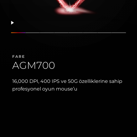
Devam et
Slaytı göster
Slaytı göster
Slaytı göster
Slaytı göster
Slaytı göster
Slaytı göster
Slaytı göster
Slaytı 
FARE
AGM700
16,000 DPI, 400 IPS ve 50G özelliklerine sahip
profesyonel oyun mouse’u