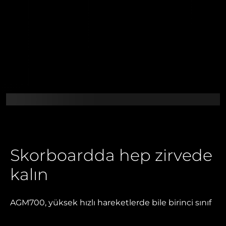
Skorboardda hep zirvede
kalın
AGM700, yüksek hızlı hareketlerde bile birinci sınıf
hassasiyeti garanti eden bir Pixart 3389 sensör, 400