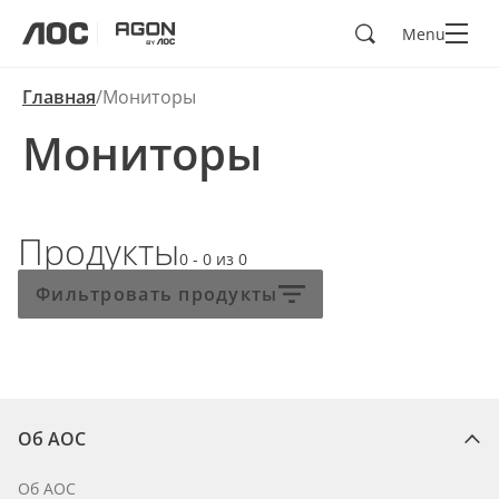
Поиск
Menu
aoc
agon
Главная
Мониторы
Мониторы
Продукты
0 - 0
из
0
Фильтровать продукты
Об AOC
Об AOC