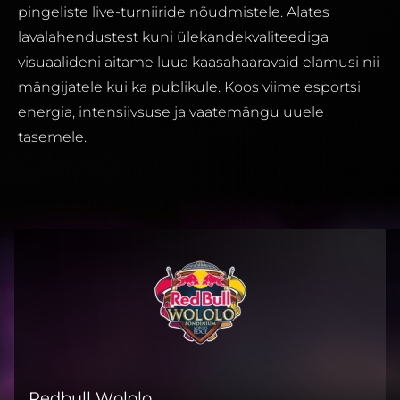
pingeliste live-turniiride nõudmistele. Alates
lavalahendustest kuni ülekandekvaliteediga
visuaalideni aitame luua kaasahaaravaid elamusi nii
mängijatele kui ka publikule. Koos viime esportsi
energia, intensiivsuse ja vaatemängu uuele
tasemele.
Redbull Wololo