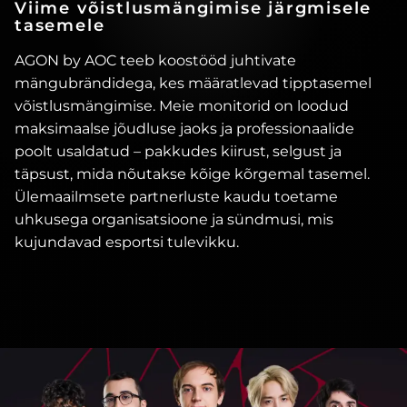
Viime võistlusmängimise järgmisele
tasemele
AGON by AOC teeb koostööd juhtivate
mängubrändidega, kes määratlevad tipptasemel
võistlusmängimise. Meie monitorid on loodud
maksimaalse jõudluse jaoks ja professionaalide
poolt usaldatud – pakkudes kiirust, selgust ja
täpsust, mida nõutakse kõige kõrgemal tasemel.
Ülemaailmsete partnerluste kaudu toetame
uhkusega organisatsioone ja sündmusi, mis
kujundavad esportsi tulevikku.