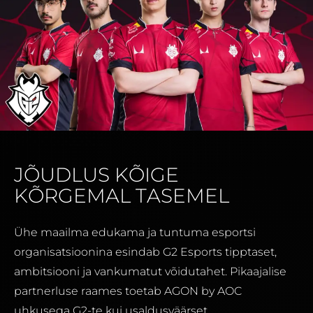
JÕUDLUS KÕIGE
KÕRGEMAL TASEMEL
Ühe maailma edukama ja tuntuma esportsi
organisatsioonina esindab G2 Esports tipptaset,
ambitsiooni ja vankumatut võidutahet. Pikaajalise
partnerluse raames toetab AGON by AOC
uhkusega G2-te kui usaldusväärset