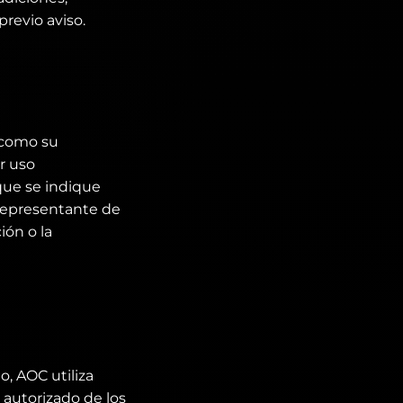
revio aviso.
í como su
r uso
que se indique
 representante de
ón o la
, AOC utiliza
autorizado de los