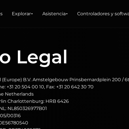
as
Explorar
Asistencia
Controladores y softw
DUCTOS
o Legal
 (Europe) B.V. Amstelgebouw Prinsbernardplein 200 / 6t
 +31 20 504 00 10, Fax: +31 20 642 30 70
The Netherlands
erlin Charlottenburg: HRB 6426
NL: NL850326977B01
505/00316
 DE56780540