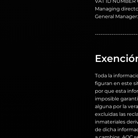
VAT ID NUMBER 
Managing director
General Manager:
-----------------------
Exenció
Toda la informaci
figuran en este 
por que esta info
imposible garanti
alguna por la ver
excluidas las rec
inmateriales deri
de dicha informac
a cambios. AOC se