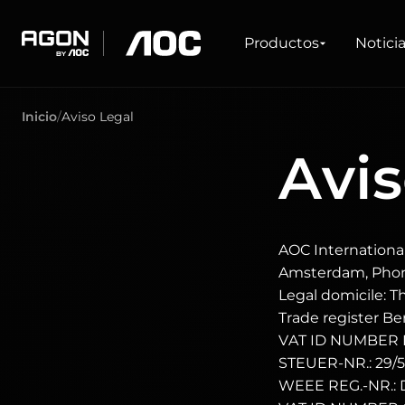
Productos
Explorar
Asistencia
Controladores y software
Productos
Notici
agon
aoc
Inicio
Aviso Legal
JUEGOS
ACERCA DE AOC
CENTRO DE SERVICIO
DESCARGAS
LÍNEAS DE PRO
Avis
Monitores
Sobre nosotros
Garantía
Controladores y manuales
Tasa de refresco elevada
FAQ / Contact Us
Software
Ultrawide
Freesync
G-Sync
Curvo
AOC International
Gran pantalla
OLED
Amsterdam, Phone:
Legal domicile: 
Trade register B
VAT ID NUMBER 
STEUER-NR.: 29/
WEEE REG.-NR.: