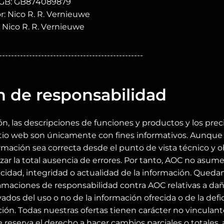
GB: GB874089879
: Nico R. R. Vernieuwe
 Nico R. R. Vernieuwe
------------------------------------------------
n de responsabilidad
ón, las descripciones de funciones y productos y los preci
sitio web son únicamente con fines informativos. Aunque
rmación sea correcta desde el punto de vista técnico y ob
zar la total ausencia de errores. Por tanto, AOC no asum
acidad, integridad o actualidad de la información. Que
lamaciones de responsabilidad contra AOC relativas a da
vados del uso o no de la información ofrecida o de la defi
ión. Todas nuestras ofertas tienen carácter no vinculant
 reserva el derecho a hacer cambios parciales o totales, 