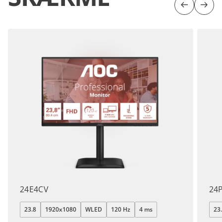
Forrige
Næs
24E4CV
24
23.8
1920x1080
WLED
120 Hz
4 ms
23