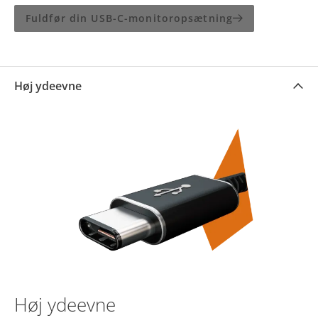
Fuldfør din USB-C-monitoropsætning
Høj ydeevne
Høj ydeevne