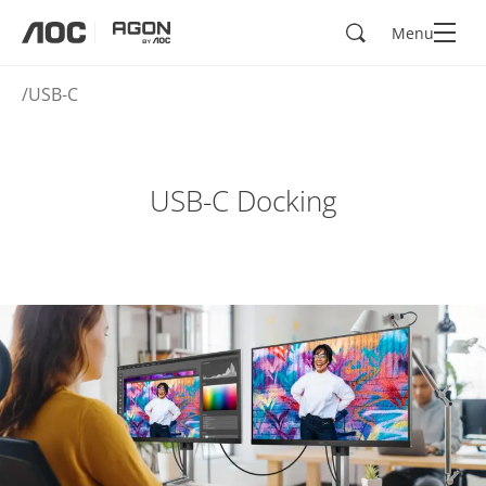
Søg
Menu
aoc
agon
USB-C
USB-C Docking