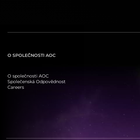
(
6
)
(
1
)
180 Hz
FreeSync
(
20
)
(
3
)
180Hz OC
(
3
)
200 Hz
O SPOLEČNOSTI AOC
(
4
)
240 Hz
O společnosti AOC
Společenská Odpovědnost
(
8
)
Careers
250 Hz
(
1
)
260Hz (OC, 240Hz Native)
(
9
)
260 Hz