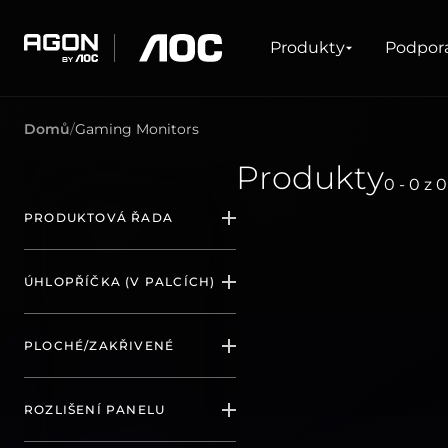
Produkty
Produkty
Podpor
agon
aoc
Domů
Gaming Monitors
HERNÍ
PRODUKTOVÉ Ř
Produkty
0 - 0
z
0
Monitory
Velmi vysoká obnovovací frekvence
Ultrawide
PRODUKTOVÁ ŘADA
FreeSync
G-Sync
Zakřivené
AOC Gaming
Velká obrazovka
ÚHLOPŘÍČKA (V PALCÍCH)
(
65
)
OLED
23.6
AGON PRO
PLOCHÉ/ZAKŘIVENÉ
(
2
)
(
12
)
Plochá
23.8
AGON
ROZLIŠENÍ PANELU
(
55
)
(
12
)
(
1
)