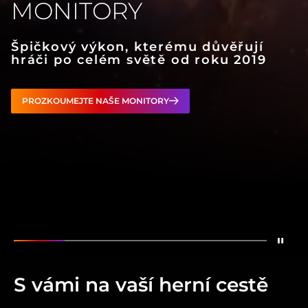
MONITORY
Špičkový výkon, kterému důvěřují
hráči po celém světě od roku 2019
PROZKOUMEJTE NAŠE MONITORY
Zasta
Zobrazit
Světová jednička mezi herními monitor
Zobrazit
OLED herní monitory navržené 
Zobrazit
Jeden monitor. Dva r
Zobrazit
Navrženo pr
Zobrazit
Ofi
S vámi na vaší herní cestě