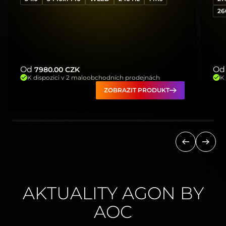
26
Od
Od
7980.00
CZK
K dispozici v 2 maloobchodních prodejnách
K
ZOBRAZIT PRODUKT
Předchozí
Další
AKTUALITY AGON BY
AOC