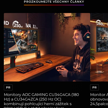
PROZKOUMEJTE VŠECHNY ČLÁNKY
View
:
Monitory AOC GAMING CU34G4CA (180 Hz) a CU34
View
:
Mon
PR
PR
Monitory AOC GAMING CU34G4CA (180
Monitor 
Hz) a CU34G4ZCA (250 Hz OC)
obnovova
kombinují pohlcující herní zážitek s
24,5palco