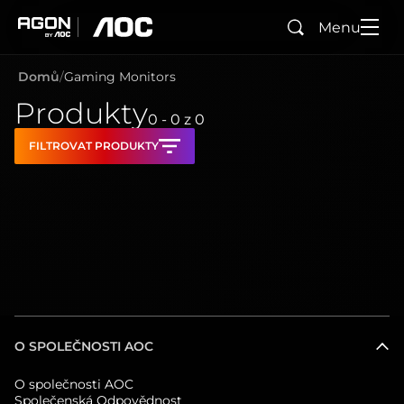
Menu
Hledad
agon
aoc
Domů
Gaming Monitors
Produkty
0 - 0
z
0
FILTROVAT PRODUKTY
O SPOLEČNOSTI AOC
O společnosti AOC
Společenská Odpovědnost