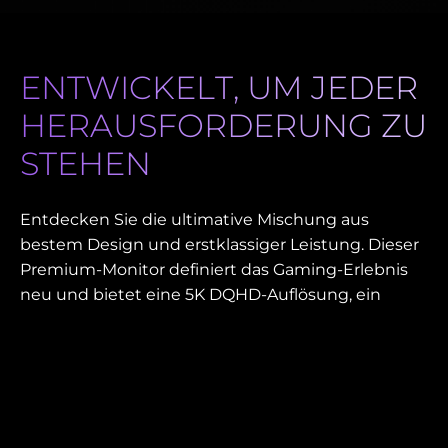
ENTWICKELT, UM JEDER
HERAUSFORDERUNG ZU
STEHEN
Entdecken Sie die ultimative Mischung aus
bestem Design und erstklassiger Leistung. Dieser
Premium-Monitor definiert das Gaming-Erlebnis
neu und bietet eine 5K DQHD-Auflösung, ein
riesiges 49"" QD-OLED-Display und eine rasante
Bildwiederholfrequenz von 240 Hz. Die 1800
Krümmung sorgt für ein vollständiges Eintauchen,
während die Spitzenhelligkeit von 1000 nits ein
atemberaubendes HDR-Erlebnis mit lebendigen
Farben und Kontrasten bietet.Über das Gaming