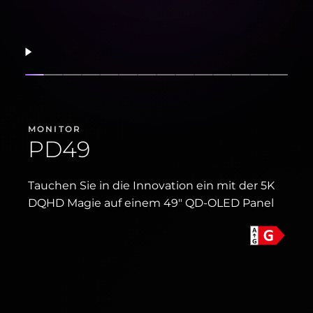
Fortsetzen
Folie anzeigen
Folie anzeigen
Folie anzeigen
Folie anzeigen
Folie anzeigen
Folie anzeigen
Folie anzeigen
Folie anzeigen
Folie anzeigen
Folie anzeigen
Folie anzeigen
Folie anzeig
Folie anz
Folie
MONITOR
PD49
Tauchen Sie in die Innovation ein mit der 5K
DQHD Magie auf einem 49" QD-OLED Panel