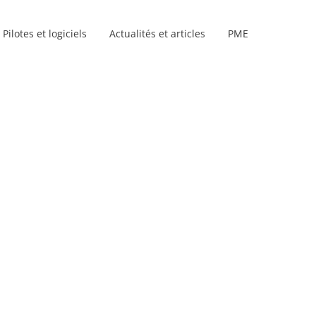
Pilotes et logiciels
Actualités et articles
PME
Gammes de produits
niteurs
s