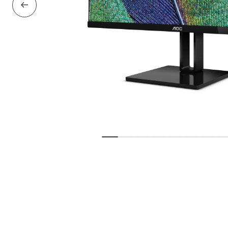
Diapositive précédente
Afficher la diapositive
Afficher la diapositive
Afficher la diapositive
Afficher la diaposi
Afficher la di
Afficher l
Affic
A