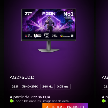
AG276UZD
AG
26.5
3840x2160
240 Hz
0.03 ms
26
À partir de
À p
772.06
EUR
Disponible dans les 1 magasins de détail
Di
AFFICHER LE PRODUIT