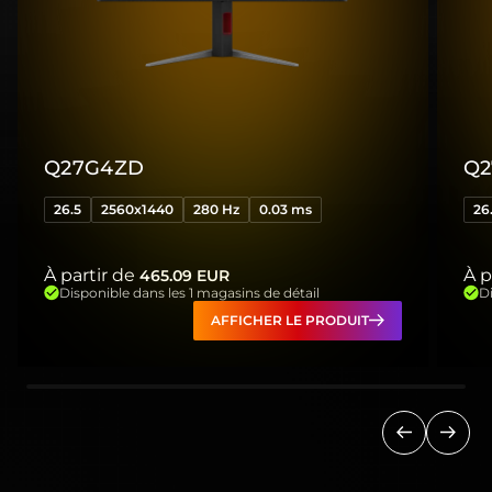
Q27G4ZD
Q2
26.5
2560x1440
280 Hz
0.03 ms
26
À partir de
À p
465.09
EUR
Disponible dans les 1 magasins de détail
Di
AFFICHER LE PRODUIT
Précédent
Suiva