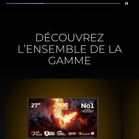
Arrêt
Montrer
AG276QKD2
Montrer
AG326UD
Montrer
AG27
DÉCOUVREZ
L’ENSEMBLE DE LA
GAMME