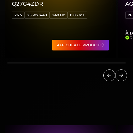
Q27G4ZDR
AG
26.5
2560x1440
240 Hz
0.03 ms
26
À p
Di
AFFICHER LE PRODUIT
Précédent
Suiva