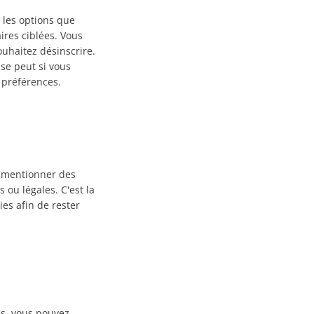
 les options que
ires ciblées. Vous
ouhaitez désinscrire.
 se peut si vous
 préférences.
e mentionner des
 ou légales. C'est la
ies afin de rester
es, vous pouvez