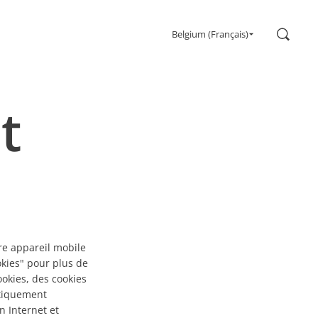
Recher
Belgium (Français)
Jeu
Moniteurs
t
Taux de rafraîchissement ultra élevé
Ultrawide
Freesync
G-Sync
Courbé
Grand écran
OLED
tre appareil mobile
okies" pour plus de
okies, des cookies
atiquement
n Internet et