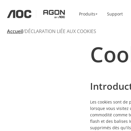
Produits
Produits
Support
aoc
agon
Accueil
DÉCLARATION LIÉE AUX COOKIES
Domicile/Bureau
Accessoires
Moniteurs
Bras pour mo
Coo
Haute résolution
Vesa Bracket
Professionnel
USB-C
Portable
Basic
Grands écrans
Introduc
Les cookies sont de p
lorsque vous visitez 
commodité comme term
flash et des balises
supprimés dès qu'ils 