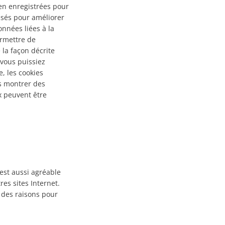
ien enregistrées pour
isés pour améliorer
onnées liées à la
ermettre de
la façon décrite
 vous puissiez
, les cookies
us montrer des
x peuvent être
 est aussi agréable
res sites Internet.
t des raisons pour