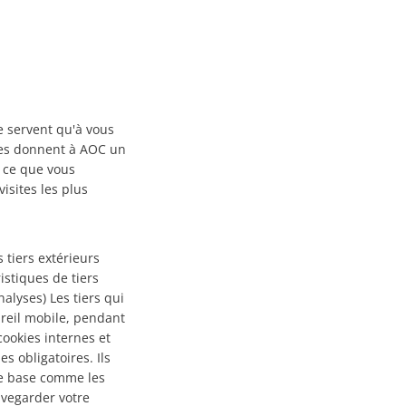
ne servent qu'à vous
tres donnent à AOC un
r ce que vous
isites les plus
 tiers extérieurs
istiques de tiers
nalyses) Les tiers qui
areil mobile, pendant
 cookies internes et
s obligatoires. Ils
 de base comme les
uvegarder votre