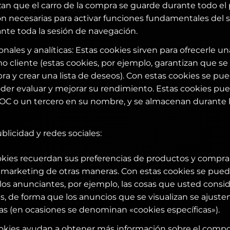
zan que el carro de la compra se guarde durante todo el
n necesarias para activar funciones fundamentales del si
te toda la sesión de navegación.
nales y analíticas: Estas cookies sirven para ofrecerle u
o cliente (estas cookies, por ejemplo, garantizan que se
ra y crear una lista de deseos). Con estas cookies se pue
poder evaluar y mejorar su rendimiento. Estas cookies pu
AOC o un tercero en su nombre, y se almacenan durante l
blicidad y redes sociales:
ookies recuerdan sus preferencias de productos y compra, o
 marketing de otras maneras. Con estas cookies se pue
los anunciantes, por ejemplo, las cosas que usted consi
as, de forma que los anuncios que se visualizan se ajuste
as (en ocasiones se denominan «cookies específicas»).
cookies ayudan a obtener más información sobre el comp