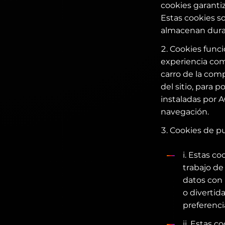
cookies garanti
Estas cookies so
almacenan duran
Cookies funcio
experiencia com
carro de la comp
del sitio, para 
instaladas por 
navegación.
Cookies de pu
i. Estas c
trabajo de
datos con 
o divertid
preferenci
ii. Estas 