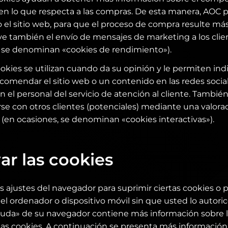
 en lo que respecta a las compras. De esta manera, AOC 
el sitio web, para que el proceso de compra resulte más 
ye también el envío de mensajes de marketing a los clie
, se denominan «cookies de rendimiento»).
cookies se utilizan cuando da su opinión y le permiten indic
ecomendar el sitio web o un contenido en las redes socia
n el personal del servicio de atención al cliente. Tambi
e con otros clientes (potenciales) mediante una valorac
(en ocasiones, se denominan «cookies interactivas»).
ar las cookies
 ajustes del navegador para suprimir ciertas cookies o 
l ordenador o dispositivo móvil sin que usted lo autori
yuda» de su navegador contiene más información sobre l
 las cookies. A continuación se presenta más información