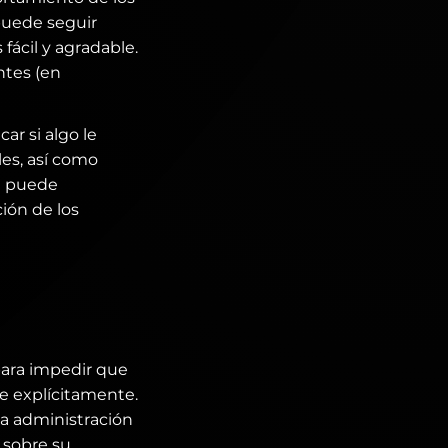
puede seguir
fácil y agradable.
ntes (en
ar si algo le
les, así como
én puede
ión de los
para impedir que
ce explícitamente.
a administración
 sobre su