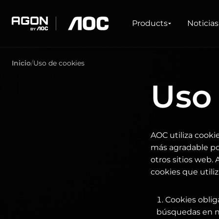
Products
Explorar
Asistencia
Controladores y software
Products
Noticias
agon
aoc
Inicio
Uso de cookies
JUEGOS
ACERCA DE AOC
CENTRO DE SERVICIO
DESCARGAS
LÍNEAS DE PRO
Uso
Monitores
Sobre nosotros
Garantía
Controladores y manuales
Tasa de refresco elevada
FAQ / Contact Us
Software
Ultrawide
Freesync
G-Sync
Curvo
AOC utiliza cooki
Gran pantalla
OLED
más agradable pos
otros sitios web.
cookies que utili
Cookies oblig
búsquedas en nue