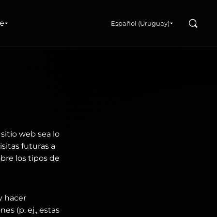
Buscar
re
Español (Uruguay)
sitio web sea lo
sitas futuras a
bre los tipos de
y hacer
s (p. ej., estas