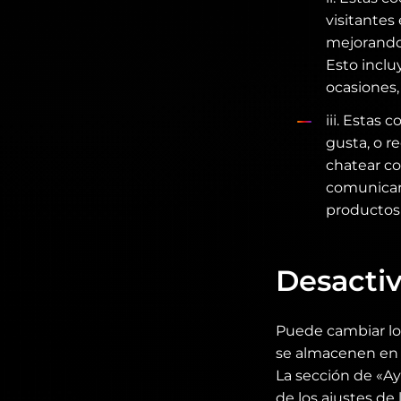
visitantes
mejorando 
Esto inclu
ocasiones
iii. Estas 
gusta, o r
chatear co
comunicars
productos 
Desactiv
Puede cambiar los
se almacenen en e
La sección de «A
de los ajustes de