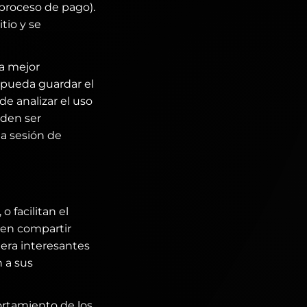
 proceso de pago).
tio y se
na mejor
 pueda guardar el
de analizar el uso
eden ser
a sesión de
 facilitan el
den compartir
dera interesantes
n a sus
ortamiento de los