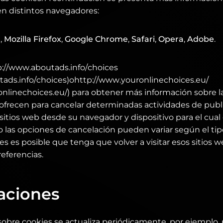
n distintos navegadores:
r
,
Mozilla Firefox
,
Google Chrome
,
Safari
,
Opera
,
Adobe
.
p://www.aboutads.info/choices
tads.info/choices)ohttp://www.youronlinechoices.eu/
onlinechoices.eu/) para obtener más información sobre 
ofrecen para cancelar determinadas actividades de publi
 sitios web desde su navegador y dispositivo para el cual
 las opciones de cancelación pueden variar según el tipo
es es posible que tenga que volver a visitar esos sitios 
referencias.
aciones
sobre cookies se actualiza periódicamente, por ejemplo