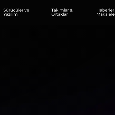
Sürücüler ve
Takımlar &
Haberler
Yazılım
Ortaklar
Makalele
EV/OFIS
Monitörler
Yüksek çözünürlük
Profesyonel
USB-C
Taşınabilir
Temel
Büyük Ekranlar