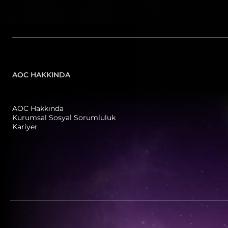
180 Hz
Adaptive sync + MBR Sync
(
19
)
(
2
)
180Hz OC
(
3
)
AOC HAKKINDA
200 Hz
(
4
)
AOC Hakkında
240Hz (OC, Native 200Hz)
Kurumsal Sosyal Sorumluluk
(
1
)
Kariyer
240 Hz
(
8
)
250 Hz
(
1
)
260Hz (OC, 240Hz Native)
(
11
)