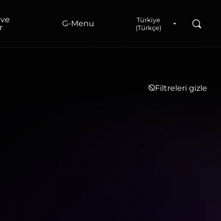
 ve
Türkiye
Ara
G‑Menu
r
(Türkçe)
Filtreleri gizle