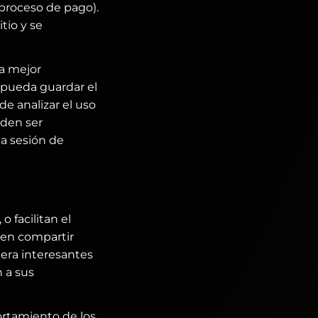
 proceso de pago).
tio y se
na mejor
 pueda guardar el
de analizar el uso
eden ser
a sesión de
 facilitan el
den compartir
dera interesantes
n a sus
ortamiento de los