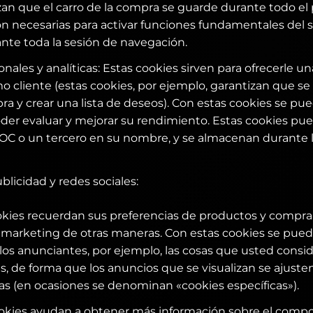
zan que el carro de la compra se guarde durante todo el
n necesarias para activar funciones fundamentales del si
te toda la sesión de navegación.
nales y analíticas: Estas cookies sirven para ofrecerle u
o cliente (estas cookies, por ejemplo, garantizan que se
ra y crear una lista de deseos). Con estas cookies se pue
poder evaluar y mejorar su rendimiento. Estas cookies pu
AOC o un tercero en su nombre, y se almacenan durante l
blicidad y redes sociales:
ookies recuerdan sus preferencias de productos y compra, o
 marketing de otras maneras. Con estas cookies se pue
los anunciantes, por ejemplo, las cosas que usted consi
as, de forma que los anuncios que se visualizan se ajuste
as (en ocasiones se denominan «cookies específicas»).
cookies ayudan a obtener más información sobre el comp