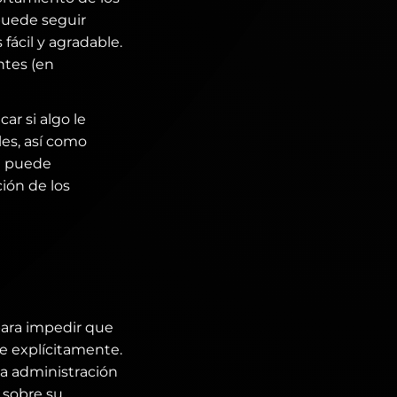
puede seguir
fácil y agradable.
ntes (en
ar si algo le
les, así como
én puede
ión de los
para impedir que
ce explícitamente.
a administración
 sobre su