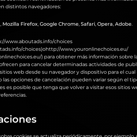
n distintos navegadores:
r
,
Mozilla Firefox
,
Google Chrome
,
Safari
,
Opera
,
Adobe
.
p://www.aboutads.info/choices
tads.info/choices)ohttp://www.youronlinechoices.eu/
onlinechoices.eu/) para obtener más información sobre 
ofrecen para cancelar determinadas actividades de publi
 sitios web desde su navegador y dispositivo para el cual
 las opciones de cancelación pueden variar según el tipo
es es posible que tenga que volver a visitar esos sitios 
referencias.
aciones
sobre cookies se actualiza periódicamente, por ejemplo