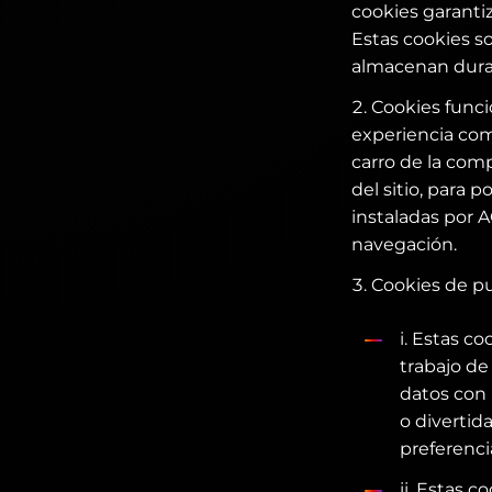
cookies garanti
Estas cookies so
almacenan duran
Cookies funcio
experiencia com
carro de la comp
del sitio, para 
instaladas por 
navegación.
Cookies de pu
i. Estas c
trabajo de
datos con 
o divertid
preferenci
ii. Estas 