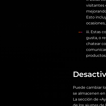
visitantes
mejorando 
Esto inclu
ocasiones
iii. Estas 
gusta, o r
chatear co
comunicars
productos 
Desactiv
Puede cambiar los
se almacenen en e
La sección de «A
de los ajustes de