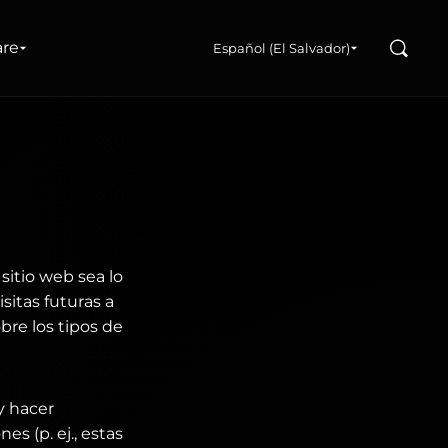
Buscar
are
Español (El Salvador)
sitio web sea lo
sitas futuras a
bre los tipos de
y hacer
s (p. ej., estas