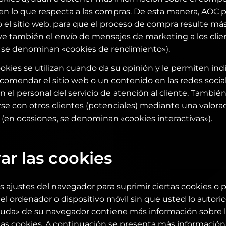
 en lo que respecta a las compras. De esta manera, AOC 
el sitio web, para que el proceso de compra resulte más 
ye también el envío de mensajes de marketing a los clie
, se denominan «cookies de rendimiento»).
cookies se utilizan cuando da su opinión y le permiten indic
ecomendar el sitio web o un contenido en las redes socia
n el personal del servicio de atención al cliente. Tambi
e con otros clientes (potenciales) mediante una valorac
(en ocasiones, se denominan «cookies interactivas»).
ar las cookies
 ajustes del navegador para suprimir ciertas cookies o 
l ordenador o dispositivo móvil sin que usted lo autori
yuda» de su navegador contiene más información sobre l
 las cookies. A continuación se presenta más información