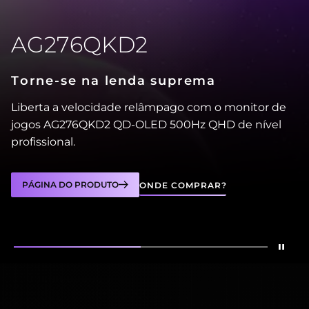
AG276QKD2
Torne-se na lenda suprema
Liberta a velocidade relâmpago com o monitor de
jogos AG276QKD2 QD-OLED 500Hz QHD de nível
profissional.
PÁGINA DO PRODUTO
ONDE COMPRAR?
Para
Mostrar
AG276QKD2
Mostrar
AG246FK6