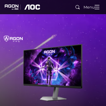
Menu
Pesquisar
agon
aoc
Início
AGON PRO
agonPro