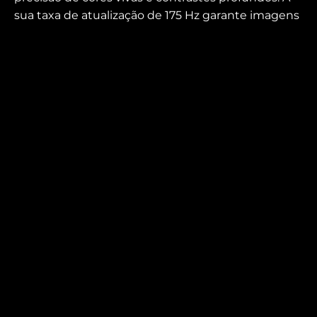
sua taxa de atualização de 175 Hz garante imagens
ultrassuaves e sem atrasos, cruciais para os
eSports. A certificação HDR TB400 VESA melhora o
gaming com uma luminosidade de cortar a
respiração e o AdaptiveSync elimina os cortes no
ecrã. Os profissionais criativos beneficiam de uma
reprodução de cores precisa e de uma ampla
gama de cores para o design gráfico. Com um
design ergonómico, um hub USB versátil, RGB
Light FX personalizável e Gmenu, o AG346UCD é a
escolha definitiva para alcançar um estatuto
lendário tanto em gaming como em atividades
criativas.