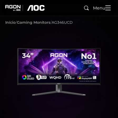
Menu
Pesquisar
agon
aoc
Início
Gaming Monitors
AG346UCD