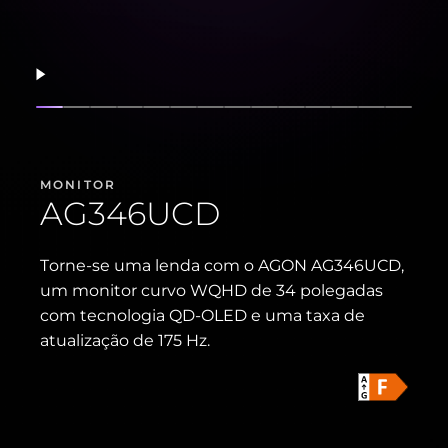
Retomar
Mostrar slide
Mostrar slide
Mostrar slide
Mostrar slide
Mostrar slide
Mostrar slide
Mostrar slide
Mostrar slide
Mostrar slide
Mostrar slide
Mostrar slide
Mostrar slide
Mostrar s
Mostra
MONITOR
AG346UCD
Torne-se uma lenda com o AGON AG346UCD,
um monitor curvo WQHD de 34 polegadas
com tecnologia QD-OLED e uma taxa de
atualização de 175 Hz.