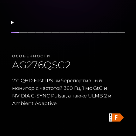
Возобновить
Показать слайд
Показать слайд
Показать слайд
Показать слайд
Показать слайд
Показать слайд
Показать слайд
Показать слайд
Показать слайд
Показать слайд
Показать слайд
Показать сл
Показать
Показ
ОСОБЕННОСТИ
AG276QSG2
27" QHD Fast IPS киберспортивный
монитор с частотой 360 Гц, 1 мс GtG и
NVIDIA G-SYNC Pulsar, а также ULMB 2 и
Ambient Adaptive