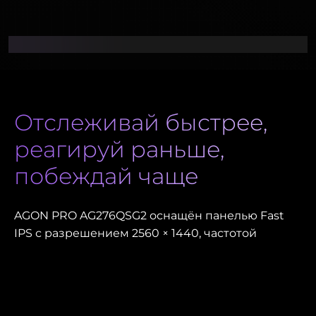
Отслеживай быстрее,
реагируй раньше,
побеждай чаще
AGON PRO AG276QSG2 оснащён панелью Fast
IPS с разрешением 2560 × 1440, частотой
обновления 360 Гц и временем отклика 1 мс
GtG. NVIDIA G-SYNC Pulsar поддерживает ULMB 2
и технологию G-SYNC Ambient Adaptive,
обеспечивая стабильное изображение с 16,7