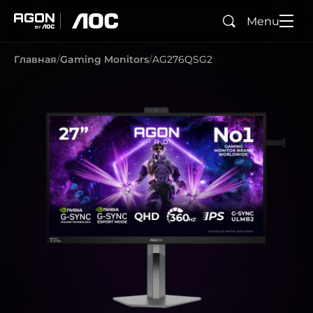
Menu
Поиск
agon
aoc
Главная
Gaming Monitors
AG276QSG2