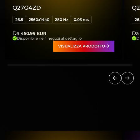
Q27G4ZD
Q2
26.5
2560x1440
280 Hz
0.03 ms
26
Da
Da
450.99
EUR
Disponibile nei 1 negozi al dettaglio
Di
VISUALIZZA PRODOTTO
Precedent
Succ