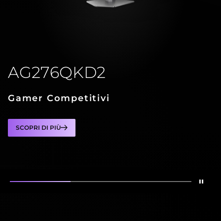
AG276QKD2
Gamer Competitivi
SCOPRI DI PIÙ
Inte
Mostra
AG276QKD2
Mostra
AG326UD
Mostra
AG276