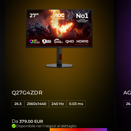
Q27G4ZDR
AG
26.5
2560x1440
240 Hz
0.03 ms
26
Da
379.00
EUR
Disponibile nei 1 negozi al dettaglio