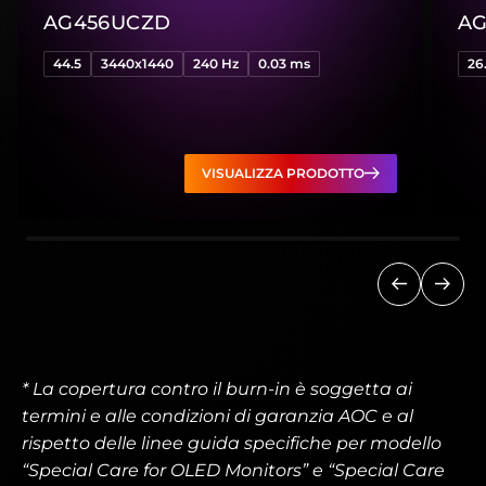
AG456UCZD
AG
44.5
3440x1440
240 Hz
0.03 ms
26
VISUALIZZA PRODOTTO
Precedent
Succ
* La copertura contro il burn-in è soggetta ai
termini e alle condizioni di garanzia AOC e al
rispetto delle linee guida specifiche per modello
“Special Care for OLED Monitors” e “Special Care