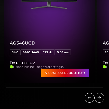
AG346UCD
AG
34.0
3440x1440
175 Hz
0.03 ms
26
Da
Da
615.00
EUR
Disponibile nei 1 negozi al dettaglio
Di
VISUALIZZA PRODOTTO
Precedent
Succ