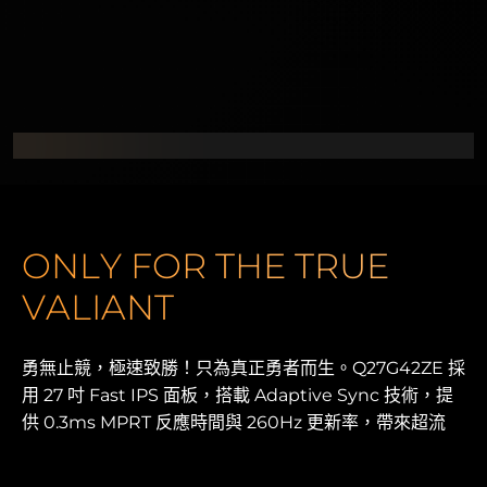
ONLY FOR THE TRUE
VALIANT
勇無止競，極速致勝！只為真正勇者而生。Q27G42ZE 採
用 27 吋 Fast IPS 面板，搭載 Adaptive Sync 技術，提
供 0.3ms MPRT 反應時間與 260Hz 更新率，帶來超流
暢、即時反應的遊戲畫面。內建 HDR10 與 Game Color
技術，呈現鮮明對比與細膩色彩，讓遊戲視覺體驗升級，