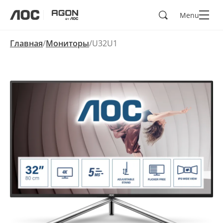
Поиск
Menu
aoc
agon
Главная
Мониторы
U32U1