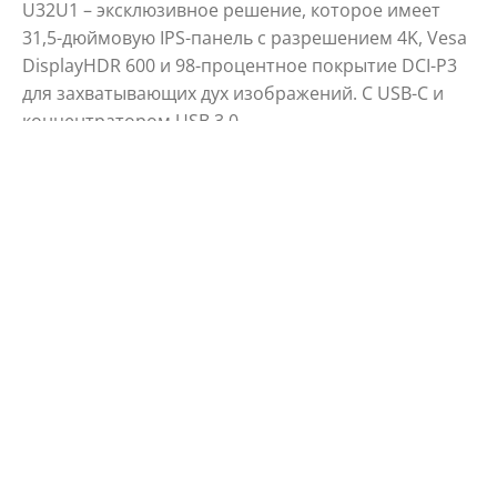
U32U1 – эксклюзивное решение, которое имеет
31,5-дюймовую IPS-панель с разрешением 4K, Vesa
DisplayHDR 600 и 98-процентное покрытие DCI-P3
для захватывающих дух изображений. С USB-C и
концентратором USB 3.0.
РАЗМЕР ЭКРАНА (ДЮЙМ.)
РАЗРЕШЕНИЕ ПАНЕЛИ
31.5
3840x2160