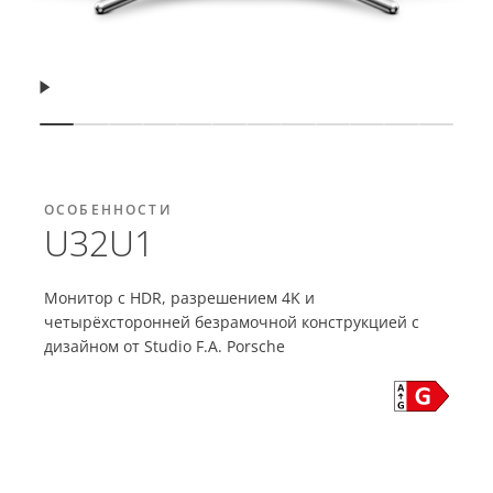
Возобновить
Показать слайд
Показать слайд
Показать слайд
Показать слайд
Показать слайд
Показать слайд
Показать слайд
Показать слайд
Показать слайд
Показать слай
Показать 
Показ
ОСОБЕННОСТИ
U32U1
Монитор с HDR, разрешением 4K и
четырёхсторонней безрамочной конструкцией с
дизайном от Studio F.A. Porsche