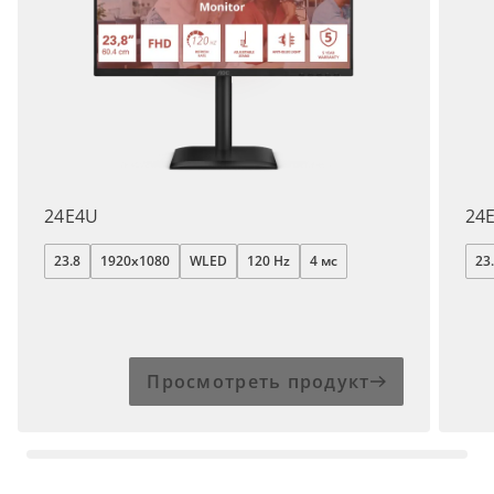
24E4U
24
23.8
1920x1080
WLED
120 Hz
4 мс
23
Просмотреть продукт