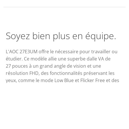
Soyez bien plus en équipe.
L'AOC 27E3UM offre le nécessaire pour travailler ou
étudier. Ce modèle allie une superbe dalle VA de
27 pouces à un grand angle de vision et une
résolution FHD, des fonctionnalités préservant les
yeux, comme le mode Low Blue et Flicker Free et des
haut-parleurs intégrés pour profiter aisément d'un
son de qualité. Pour un poste de travail ordonné, ce
modèle offre également un système de gestion des
câbles.