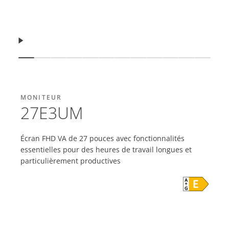
Reprendre
Afficher la diapositive
Afficher la diapositive
Afficher la diapositive
Afficher la diapositive
Afficher la diapositive
Afficher la diapositive
Afficher la diapositive
Afficher la diapositive
Afficher la diaposit
Afficher la diap
Afficher la
Affiche
MONITEUR
27E3UM
Écran FHD VA de 27 pouces avec fonctionnalités
essentielles pour des heures de travail longues et
particulièrement productives