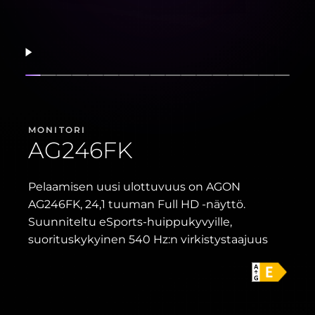
Jatka
Näytä dia
Näytä dia
Näytä dia
Näytä dia
Näytä dia
Näytä dia
Näytä dia
Näytä dia
Näytä dia
Näytä dia
Näytä dia
Näytä dia
Näytä dia
Näytä dia
Näytä dia
Näytä di
Näytä
MONITORI
AG246FK
Pelaamisen uusi ulottuvuus on AGON
AG246FK, 24,1 tuuman Full HD ‑näyttö.
Suunniteltu eSports-huippukyvyille,
suorituskykyinen 540 Hz:n virkistystaajuus