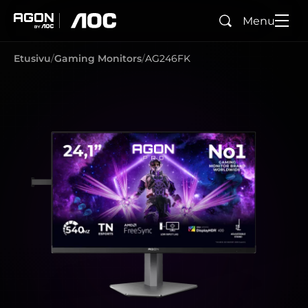
Menu
Hae
agon
aoc
Etusivu
Gaming Monitors
AG246FK