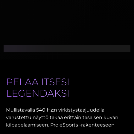
PELAA ITSESI
LEGENDAKSI
Mullistavalla 540 Hz:n virkistystaajuudella
varustettu näyttö takaa erittäin tasaisen kuvan
kilpapelaamiseen. Pro eSports ‑rakenteeseen
kuuluu TN eSports ‑paneelin salamannopeita