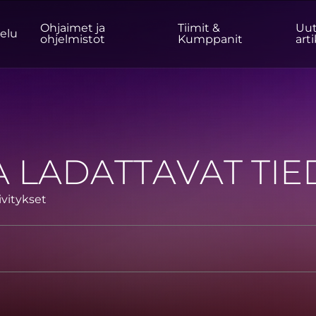
Ohjaimet ja
Tiimit &
Uut
velu
ohjelmistot
Kumppanit
arti
KOTI/TOIMISTO
Monitorit
Korkea resoluutio
Ammattilainen
A LADATTAVAT TI
USB-C
Kannettava
Basic
Suuret näytöt
ivitykset