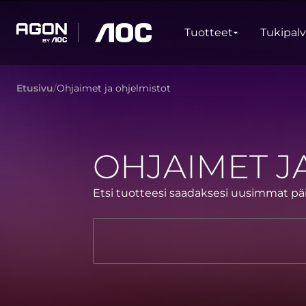
Tuotteet
Tuotteet
Tukipal
agon
aoc
Etusivu
Ohjaimet ja ohjelmistot
PELAAMINEN
TUORESARJAT
Monitorit
Erittäin korkea virkistystaajuus
Ultrawide
OHJAIMET J
FreeSync
G-Sync
Kaareva
Suuri näyttö
Etsi tuotteesi saadaksesi uusimmat pä
OLED