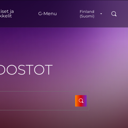
iset ja
Finland
Hae
G‑Menu
kkelit
(Suomi)
EDOSTOT
SUBMIT