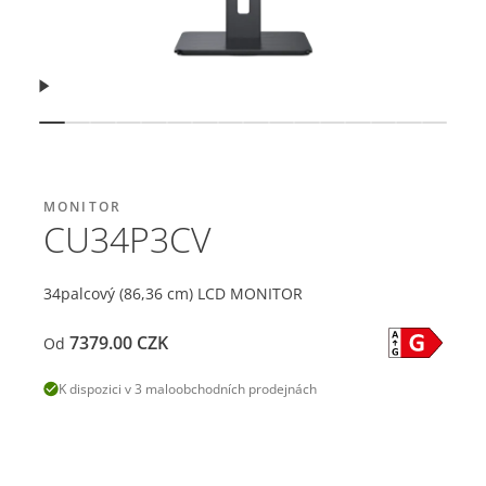
Pokračovat
Zobrazit snímek
Zobrazit snímek
Zobrazit snímek
Zobrazit snímek
Zobrazit snímek
Zobrazit snímek
Zobrazit snímek
Zobrazit snímek
Zobrazit snímek
Zobrazit snímek
Zobrazit snímek
Zobrazit snímek
Zobrazit sníme
Zobrazit sn
Zobrazit
Zobra
MONITOR
CU34P3CV
34palcový (86,36 cm) LCD MONITOR
7379.00
CZK
Od
K dispozici v 3 maloobchodních prodejnách