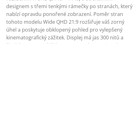
designem s třemi tenkými rámečky po stranách, který
nabízí opravdu ponořené zobrazení. Poměr stran
tohoto modelu Wide QHD 21:9 rozšiřuje váš zorný
úhel a poskytuje obklopený pohled pro vylepšený
kinematografický zážitek. Displej má jas 300 nitů a
široké pozorovací úhly 178/178°, a k tomu je vybaven
dvěma vestavěnými reproduktory 5W + 5W, které
zvyšují vaši denní produktivitu v dnešní flexibilní
kanceláři. Monitor CU34P3CV je připraven zvýšit vaši
produktivitu s podporou USB-C pro dodávání energie
až 65W, přenos dat a režim DP-alt. Konnektivita
tohoto monitoru je rozšířena o USB Hub a RJ-45. S
ohledem na udržitelnost je tento monitor doplněn
řadou ekologických certifikací, včetně EPA, TCO a
EPEAT.