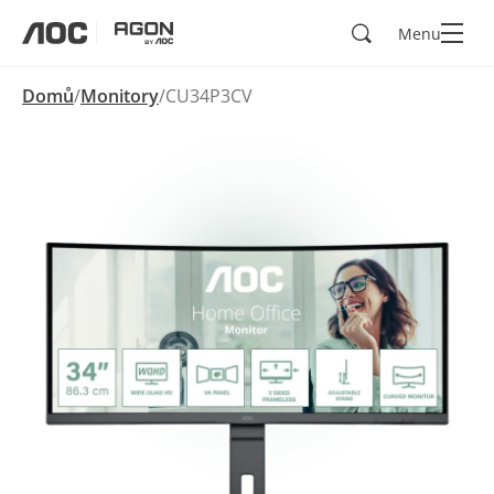
Hledad
Menu
aoc
agon
Domů
Monitory
CU34P3CV