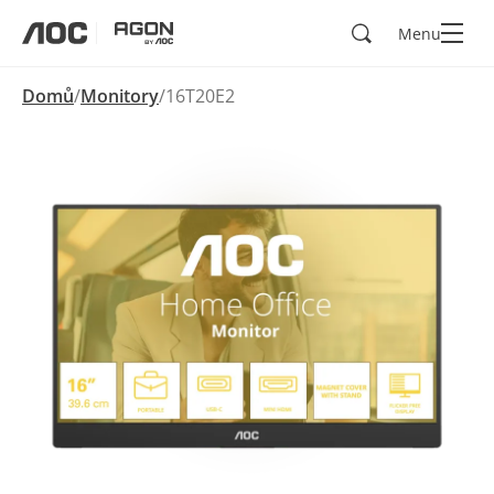
Hledad
Menu
aoc
agon
Domů
Monitory
16T20E2