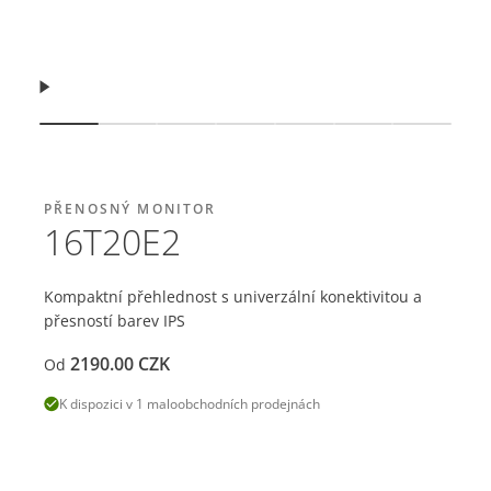
Pokračovat
Zobrazit snímek
Zobrazit snímek
Zobrazit snímek
Zobrazit snímek
Zobrazit snímek
Zobrazit sníme
Zobrazi
PŘENOSNÝ MONITOR
16T20E2
Kompaktní přehlednost s univerzální konektivitou a
přesností barev IPS
2190.00
CZK
Od
K dispozici v 1 maloobchodních prodejnách