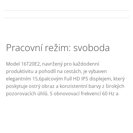
Pracovní režim: svoboda
Model 16T20E2, navržený pro každodenní
produktivitu a pohodlí na cestách, je vybaven
elegantním 15,6palcovým Full HD IPS displejem, který
poskytuje ostrý obraz a konzistentní barvy z širokých
pozorovacích úhlů. S obnovovací frekvencí 60 Hz a
rozlišením 1920 × 1080 poskytuje plynulý a spolehlivý
výkon pro práci, streamování a prezentace.
Všestranná konektivita včetně HDMI, Mini HDMI a
USB-C s režimem DisplayPort Alt Mode zajišťuje
snadnou kompatibilitu s notebooky, stolními počítači