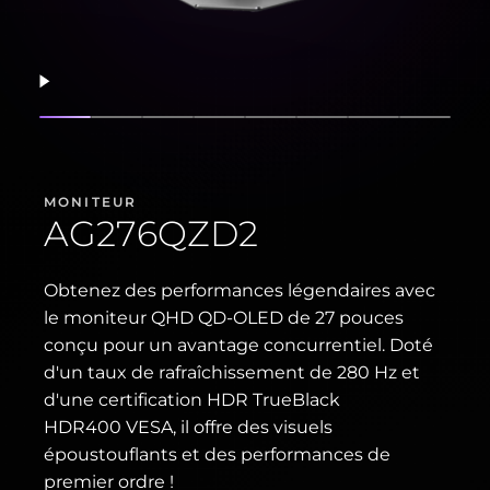
Reprendre
Afficher la diapositive
Afficher la diapositive
Afficher la diapositive
Afficher la diapositive
Afficher la diapositive
Afficher la diaposit
Afficher la di
Afficher
MONITEUR
AG276QZD2
Obtenez des performances légendaires avec
le moniteur QHD QD-OLED de 27 pouces
conçu pour un avantage concurrentiel. Doté
d'un taux de rafraîchissement de 280 Hz et
d'une certification HDR TrueBlack
HDR400 VESA, il offre des visuels
époustouflants et des performances de
premier ordre !